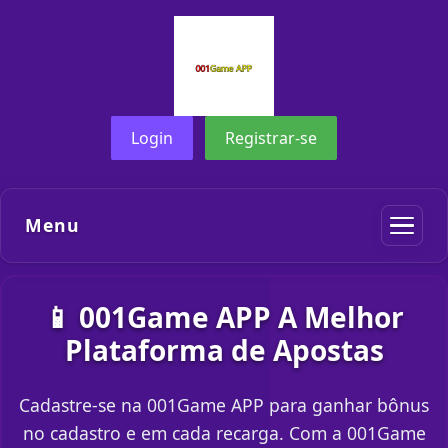
Login
Registrar-se
Menu
📱 001Game APP A Melhor
Plataforma de Apostas
Cadastre-se na 001Game APP para ganhar bônus
no cadastro e em cada recarga. Com a 001Game