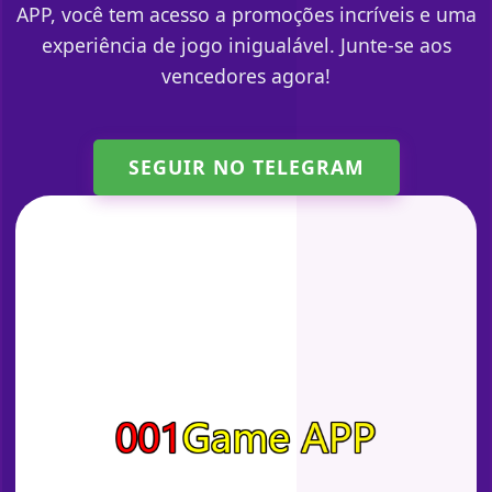
APP, você tem acesso a promoções incríveis e uma
experiência de jogo inigualável. Junte-se aos
vencedores agora!
SEGUIR NO TELEGRAM