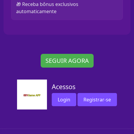
🎁 Receba bônus exclusivos
automaticamente
SEGUIR AGORA
Acessos
Login
Registrar-se