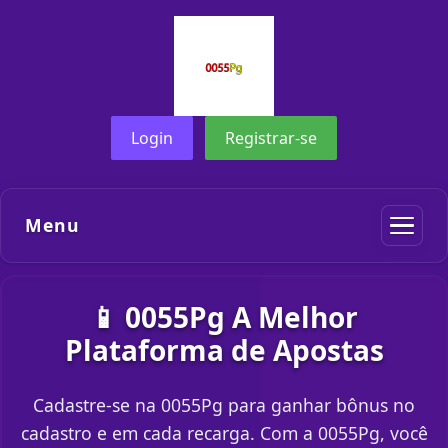
Login
Registrar-se
Menu
📱 0055Pg A Melhor
Plataforma de Apostas
Cadastre-se na 0055Pg para ganhar bônus no
cadastro e em cada recarga. Com a 0055Pg, você