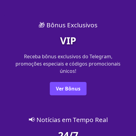
🎁 Bônus Exclusivos
VIP
Receba bônus exclusivos do Telegram,
promoções especiais e códigos promocionais
únicos!
Ver Bônus
📢 Notícias em Tempo Real
24/7