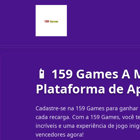
📱 159 Games A 
Plataforma de A
Cadastre-se na 159 Games para ganhar
cada recarga. Com a 159 Games, você 
incríveis e uma experiência de jogo inig
vencedores agora!