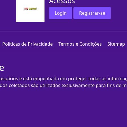
Acessos
Login
Registrar-se
Políticas de Privacidade
Termos e Condições
Sitemap
de
s usuários e está empenhada em proteger todas as informaç
os coletados são utilizados exclusivamente para fins de m