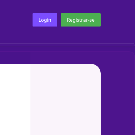
Login
Registrar-se