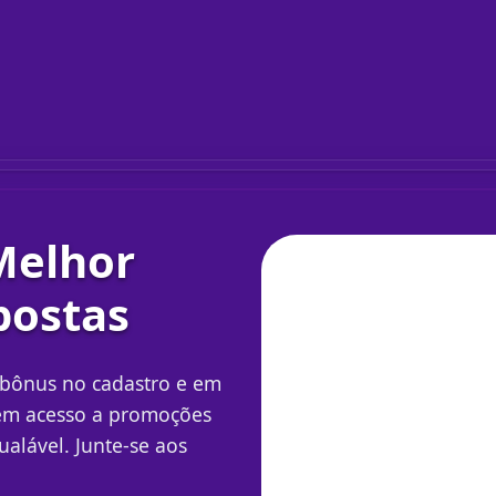
Melhor
postas
 bônus no cadastro e em
tem acesso a promoções
ualável. Junte-se aos