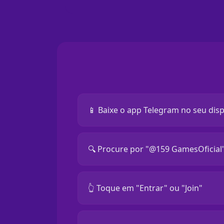
📱 Baixe o app Telegram no seu disp
🔍 Procure por "@159 GamesOficial
👆 Toque em "Entrar" ou "Join"