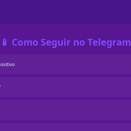
📱 Como Seguir no Telegram
ositivo
"