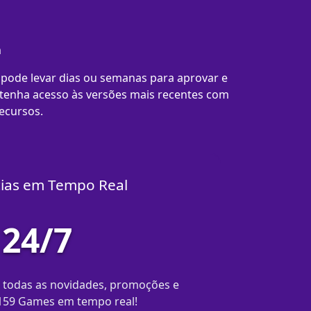
m
l pode levar dias ou semanas para aprovar e
 tenha acesso às versões mais recentes com
ecursos.
cias em Tempo Real
24/7
e todas as novidades, promoções e
159 Games em tempo real!