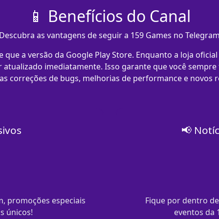
📱 Benefícios do Canal
Descubra as vantagens de seguir a 159 Games no Telegra
 que a versão da Google Play Store. Enquanto a loja oficia
ser atualizado imediatamente. Isso garante que você sempre
mas correções de bugs, melhorias de performance e novos r
sivos
📢 Notí
m, promoções especiais
Fique por dentro d
s únicos!
eventos da 