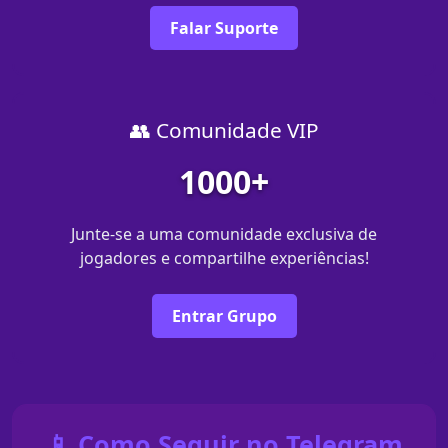
Falar Suporte
👥 Comunidade VIP
1000+
Junte-se a uma comunidade exclusiva de
jogadores e compartilhe experiências!
Entrar Grupo
📱 Como Seguir no Telegram