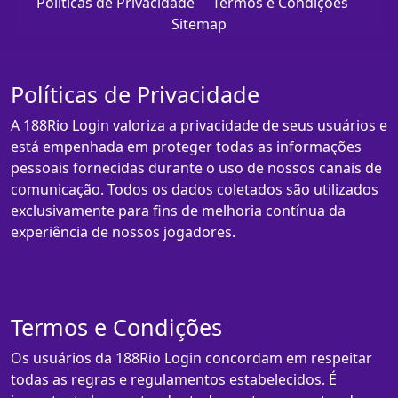
Políticas de Privacidade
Termos e Condições
Sitemap
Políticas de Privacidade
A 188Rio Login valoriza a privacidade de seus usuários e
está empenhada em proteger todas as informações
pessoais fornecidas durante o uso de nossos canais de
comunicação. Todos os dados coletados são utilizados
exclusivamente para fins de melhoria contínua da
experiência de nossos jogadores.
Termos e Condições
Os usuários da 188Rio Login concordam em respeitar
todas as regras e regulamentos estabelecidos. É