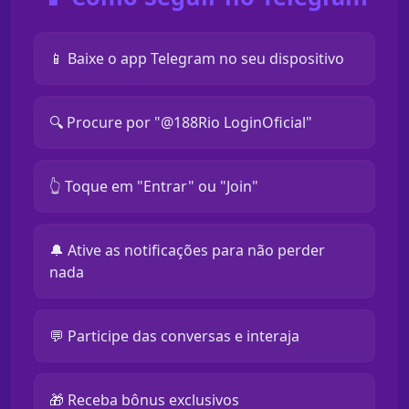
📱 Baixe o app Telegram no seu dispositivo
🔍 Procure por "@188Rio LoginOficial"
👆 Toque em "Entrar" ou "Join"
🔔 Ative as notificações para não perder
nada
💬 Participe das conversas e interaja
🎁 Receba bônus exclusivos