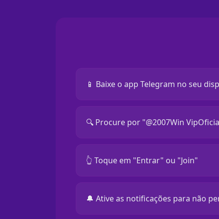
📱 Baixe o app Telegram no seu disp
🔍 Procure por "@2007Win VipOficia
👆 Toque em "Entrar" ou "Join"
🔔 Ative as notificações para não p