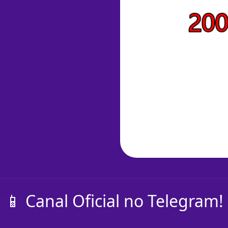
📱 Canal Oficial no Telegram!