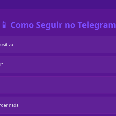
📱 Como Seguir no Telegram
ositivo
l"
erder nada