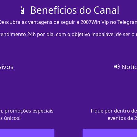
📱 Benefícios do Canal
Descubra as vantagens de seguir a 2007Win Vip no Telegra
endimento 24h por dia, com o objetivo inabalável de ser o 
sivos
📢 Notí
m, promoções especiais
Fique por dentro d
s únicos!
eventos da 