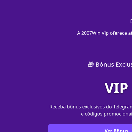
A 2007Win Vip oferece at
🎁 Bônus Exclu
VIP
Receba bônus exclusivos do Telegra
e códigos promocionai
Ver Bônus