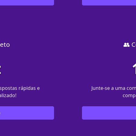
reto
👥 
t
espostas rápidas e
Junte-se a uma com
lizado!
compa
e