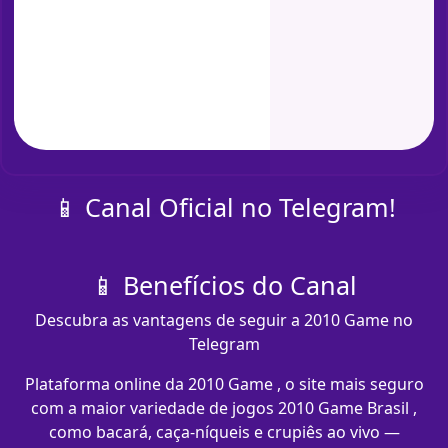
📱 Canal Oficial no Telegram!
📱 Benefícios do Canal
Descubra as vantagens de seguir a 2010 Game no
Telegram
Plataforma online da 2010 Game , o site mais seguro
com a maior variedade de jogos 2010 Game Brasil ,
como bacará, caça-níqueis e crupiês ao vivo —