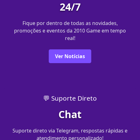
24/7
Fique por dentro de todas as novidades,
promoções e eventos da 2010 Game em tempo
real!
Ver Notícias
💬 Suporte Direto
Chat
Suporte direto via Telegram, respostas rápidas e
atendimento personalizado!