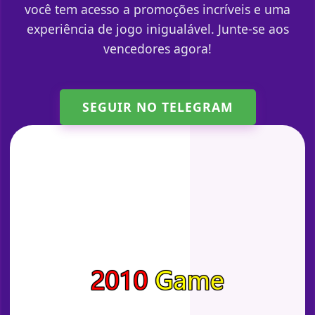
você tem acesso a promoções incríveis e uma
experiência de jogo inigualável. Junte-se aos
vencedores agora!
SEGUIR NO TELEGRAM