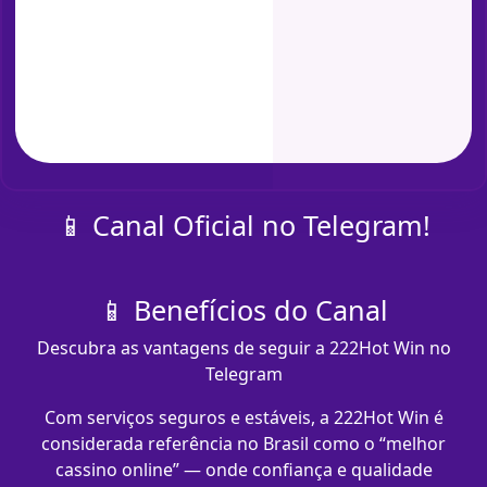
📱 Canal Oficial no Telegram!
📱 Benefícios do Canal
Descubra as vantagens de seguir a 222Hot Win no
Telegram
Com serviços seguros e estáveis, a 222Hot Win é
considerada referência no Brasil como o “melhor
cassino online” — onde confiança e qualidade