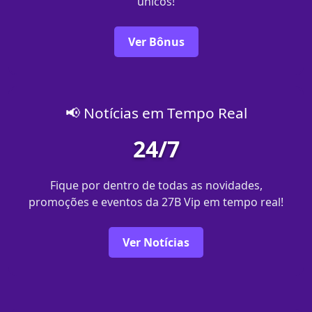
únicos!
Ver Bônus
📢 Notícias em Tempo Real
24/7
Fique por dentro de todas as novidades,
promoções e eventos da 27B Vip em tempo real!
Ver Notícias