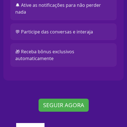
🔔 Ative as notificações para não perder
nada
💬 Participe das conversas e interaja
🎁 Receba bônus exclusivos
automaticamente
SEGUIR AGORA