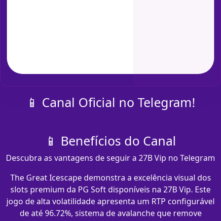
📱 Canal Oficial no Telegram!
📱 Benefícios do Canal
Descubra as vantagens de seguir a 27B Vip no Telegram
The Great Icescape demonstra a excelência visual dos
slots premium da PG Soft disponíveis na 27B Vip. Este
jogo de alta volatilidade apresenta um RTP configurável
de até 96.72%, sistema de avalanche que remove