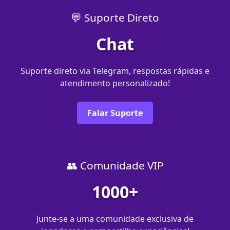
💬 Suporte Direto
Chat
Suporte direto via Telegram, respostas rápidas e
atendimento personalizado!
Falar Suporte
👥 Comunidade VIP
1000+
Junte-se a uma comunidade exclusiva de