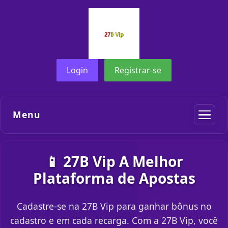
Login
Registrar-se
Menu
📱 27B Vip A Melhor
Plataforma de Apostas
Cadastre-se na 27B Vip para ganhar bônus no
cadastro e em cada recarga. Com a 27B Vip, você