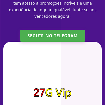
tem acesso a promoções incríveis e uma
experiência de jogo inigualável. Junte-se aos
vencedores agora!
SEGUIR NO TELEGRAM