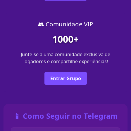
👥 Comunidade VIP
1000+
Junte-se a uma comunidade exclusiva de
jogadores e compartilhe experiências!
Entrar Grupo
📱 Como Seguir no Telegram