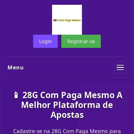
Login
Registrar-se
Menu
📱 28G Com Paga Mesmo A
Melhor Plataforma de
Apostas
Cadastre-se na 28G Com Paga Mesmo para