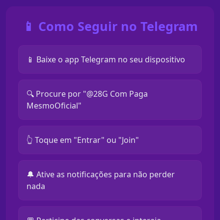
📱 Como Seguir no Telegram
📱 Baixe o app Telegram no seu dispositivo
🔍 Procure por "@28G Com Paga
MesmoOficial"
👆 Toque em "Entrar" ou "Join"
🔔 Ative as notificações para não perder
nada