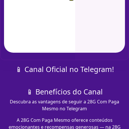
📱 Canal Oficial no Telegram!
📱 Benefícios do Canal
Descubra as vantagens de seguir a 28G Com Paga
Mesmo no Telegram
A 28G Com Paga Mesmo oferece conteúdos
emocionantes e recompensas generosas — na 28G