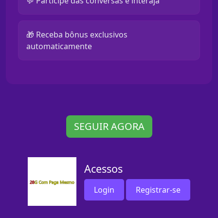
💬 Participe das conversas e interaja
🎁 Receba bônus exclusivos
automaticamente
SEGUIR AGORA
Acessos
Login
Registrar-se