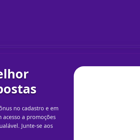
elhor
postas
ônus no cadastro e em
m acesso a promoções
ualável. Junte-se aos