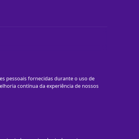
es pessoais fornecidas durante o uso de
elhoria contínua da experiência de nossos