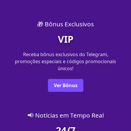
🎁 Bônus Exclusivos
VIP
Receba bônus exclusivos do Telegram,
promoções especiais e códigos promocionais
únicos!
Ver Bônus
📢 Notícias em Tempo Real
24/7