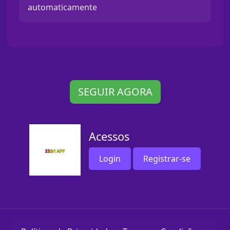
automaticamente
SEGUIR AGORA
Acessos
Login
Registrar-se