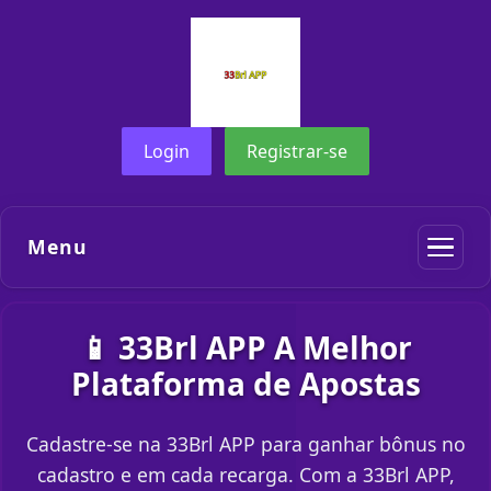
Login
Registrar-se
Menu
📱 33Brl APP A Melhor
Plataforma de Apostas
Cadastre-se na 33Brl APP para ganhar bônus no
cadastro e em cada recarga. Com a 33Brl APP,