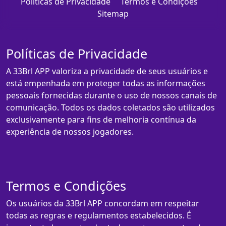
Políticas de Privacidade
Termos e Condições
Sitemap
Políticas de Privacidade
A 33Brl APP valoriza a privacidade de seus usuários e
está empenhada em proteger todas as informações
pessoais fornecidas durante o uso de nossos canais de
comunicação. Todos os dados coletados são utilizados
exclusivamente para fins de melhoria contínua da
experiência de nossos jogadores.
Termos e Condições
Os usuários da 33Brl APP concordam em respeitar
todas as regras e regulamentos estabelecidos. É