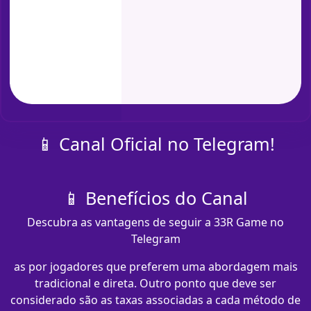
📱 Canal Oficial no Telegram!
📱 Benefícios do Canal
Descubra as vantagens de seguir a 33R Game no
Telegram
as por jogadores que preferem uma abordagem mais
tradicional e direta. Outro ponto que deve ser
considerado são as taxas associadas a cada método de