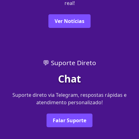
real!
Ver Notícias
💬 Suporte Direto
Chat
Suporte direto via Telegram, respostas rápidas e
atendimento personalizado!
Falar Suporte