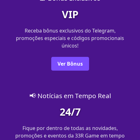
VIP
Receba bônus exclusivos do Telegram,
promoções especiais e códigos promocionais
únicos!
Ver Bônus
📢 Notícias em Tempo Real
24/7
Fique por dentro de todas as novidades,
promoções e eventos da 33R Game em tempo