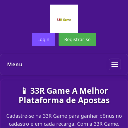
Login
Registrar-se
Menu
📱 33R Game A Melhor
Plataforma de Apostas
Cadastre-se na 33R Game para ganhar bônus no
cadastro e em cada recarga. Com a 33R Game,