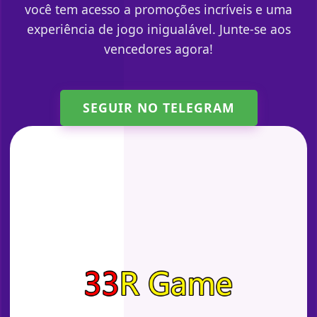
você tem acesso a promoções incríveis e uma
experiência de jogo inigualável. Junte-se aos
vencedores agora!
SEGUIR NO TELEGRAM