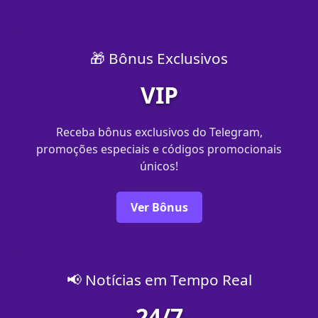
🎁 Bônus Exclusivos
VIP
Receba bônus exclusivos do Telegram,
promoções especiais e códigos promocionais
únicos!
Ver Bônus
📢 Notícias em Tempo Real
24/7