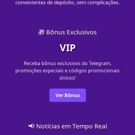
convenientes de depósito, sem complicações.
🎁 Bônus Exclusivos
VIP
Receba bônus exclusivos do Telegram,
promoções especiais e códigos promocionais
únicos!
Ver Bônus
📢 Notícias em Tempo Real