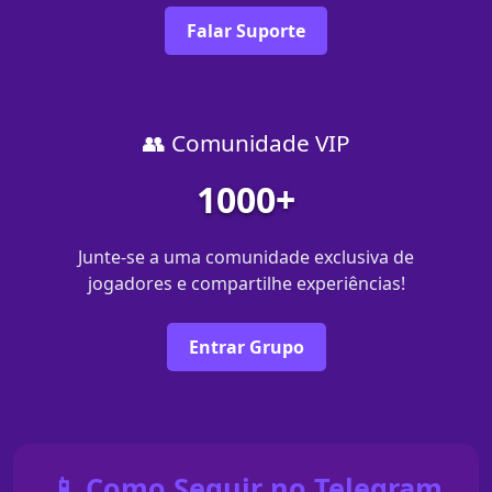
Falar Suporte
👥 Comunidade VIP
1000+
Junte-se a uma comunidade exclusiva de
jogadores e compartilhe experiências!
Entrar Grupo
📱 Como Seguir no Telegram