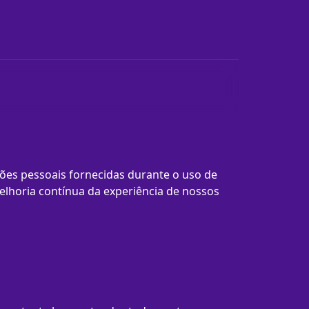
ões pessoais fornecidas durante o uso de
elhoria contínua da experiência de nossos