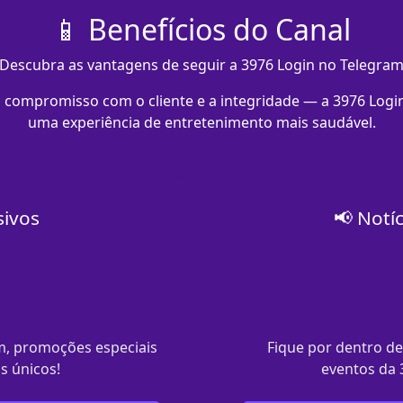
📱 Benefícios do Canal
Descubra as vantagens de seguir a 3976 Login no Telegra
 compromisso com o cliente e a integridade — a 3976 Login
uma experiência de entretenimento mais saudável.
sivos
📢 Notí
m, promoções especiais
Fique por dentro d
s únicos!
eventos da 