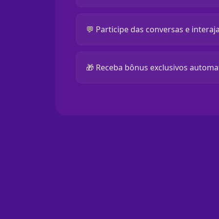
💬 Participe das conversas e interaj
🎁 Receba bônus exclusivos autom