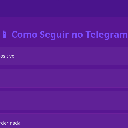
📱 Como Seguir no Telegram
ositivo
"
erder nada