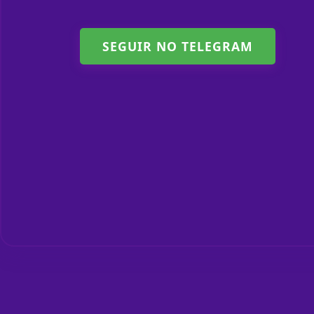
SEGUIR NO TELEGRAM