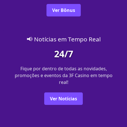
Ver Bônus
📢 Notícias em Tempo Real
24/7
Fique por dentro de todas as novidades,
promoções e eventos da 3F Casino em tempo
real!
Ver Notícias