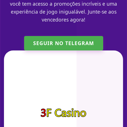
você tem acesso a promoções incríveis e uma
experiência de jogo inigualável. Junte-se aos
vencedores agora!
SEGUIR NO TELEGRAM