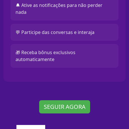
🔔 Ative as notificações para não perder
nada
💬 Participe das conversas e interaja
🎁 Receba bônus exclusivos
automaticamente
SEGUIR AGORA