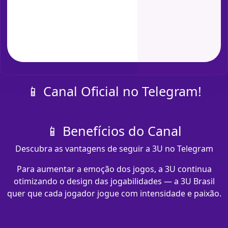
📱 Canal Oficial no Telegram!
📱 Benefícios do Canal
Descubra as vantagens de seguir a 3U no Telegram
Para aumentar a emoção dos jogos, a 3U continua
otimizando o design das jogabilidades — a 3U Brasil
quer que cada jogador jogue com intensidade e paixão.