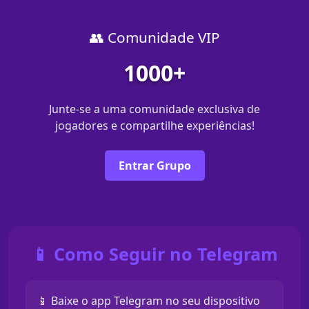
👥 Comunidade VIP
1000+
Junte-se a uma comunidade exclusiva de
jogadores e compartilhe experiências!
Entrar Grupo
📱 Como Seguir no Telegram
📱 Baixe o app Telegram no seu dispositivo