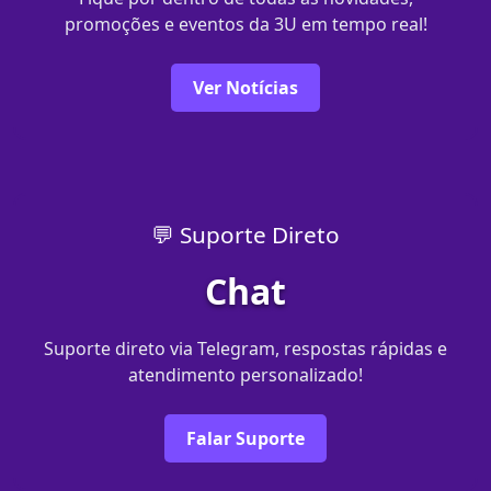
promoções e eventos da 3U em tempo real!
Ver Notícias
💬 Suporte Direto
Chat
Suporte direto via Telegram, respostas rápidas e
atendimento personalizado!
Falar Suporte