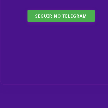
SEGUIR NO TELEGRAM