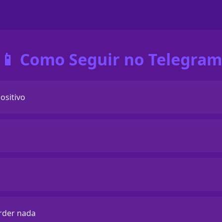
📱 Como Seguir no Telegram
ositivo
erder nada