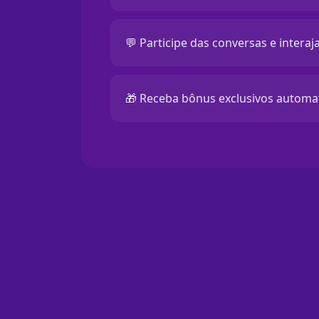
💬 Participe das conversas e interaj
🎁 Receba bônus exclusivos autom