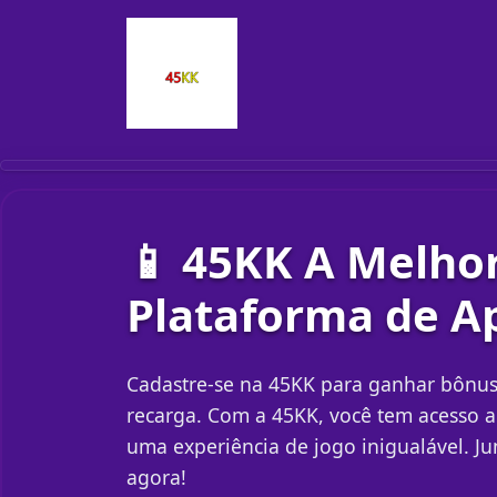
📱 45KK A Melho
Plataforma de A
Cadastre-se na 45KK para ganhar bônus
recarga. Com a 45KK, você tem acesso a
uma experiência de jogo inigualável. J
agora!