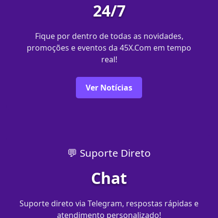
24/7
Fique por dentro de todas as novidades,
promoções e eventos da 45X.Com em tempo
real!
Ver Notícias
💬 Suporte Direto
Chat
Suporte direto via Telegram, respostas rápidas e
atendimento personalizado!