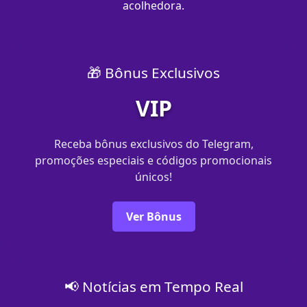
acolhedora.
🎁 Bônus Exclusivos
VIP
Receba bônus exclusivos do Telegram,
promoções especiais e códigos promocionais
únicos!
Ver Bônus
📢 Notícias em Tempo Real