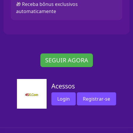
🎁 Receba bônus exclusivos
automaticamente
SEGUIR AGORA
Acessos
Login
Registrar-se