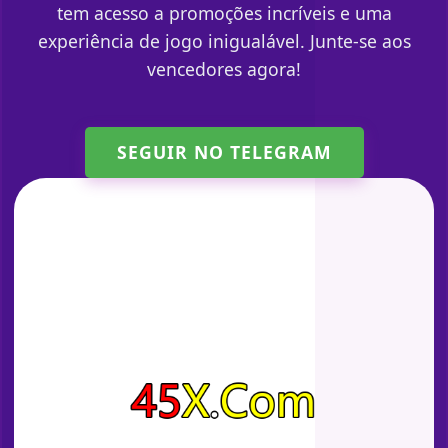
tem acesso a promoções incríveis e uma
experiência de jogo inigualável. Junte-se aos
vencedores agora!
SEGUIR NO TELEGRAM