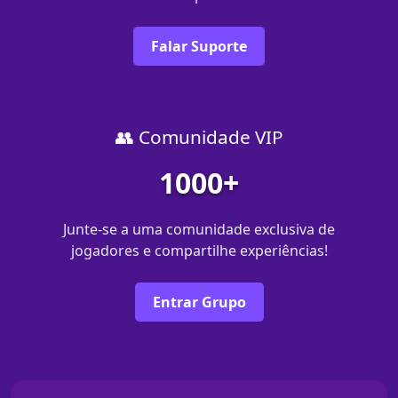
Falar Suporte
👥 Comunidade VIP
1000+
Junte-se a uma comunidade exclusiva de
jogadores e compartilhe experiências!
Entrar Grupo