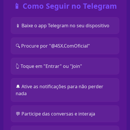
📱 Como Seguir no Telegram
📱 Baixe o app Telegram no seu dispositivo
🔍 Procure por "@45X.ComOficial"
👆 Toque em "Entrar" ou "Join"
🔔 Ative as notificações para não perder
nada
💬 Participe das conversas e interaja