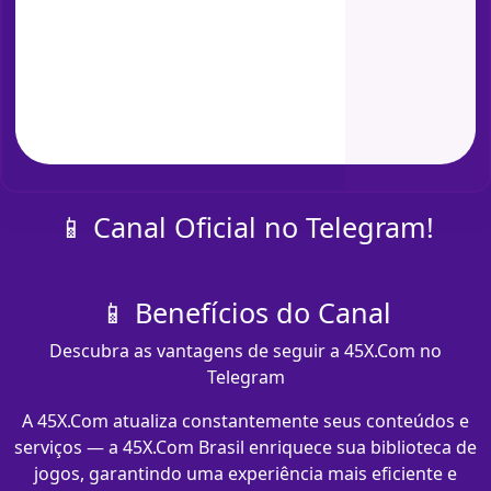
📱 Canal Oficial no Telegram!
📱 Benefícios do Canal
Descubra as vantagens de seguir a 45X.Com no
Telegram
A 45X.Com atualiza constantemente seus conteúdos e
serviços — a 45X.Com Brasil enriquece sua biblioteca de
jogos, garantindo uma experiência mais eficiente e