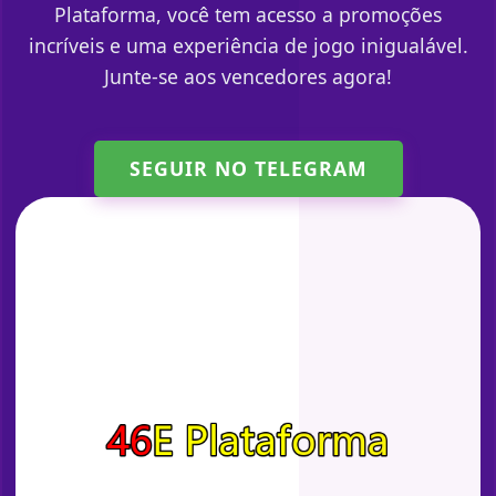
Plataforma, você tem acesso a promoções
incríveis e uma experiência de jogo inigualável.
Junte-se aos vencedores agora!
SEGUIR NO TELEGRAM