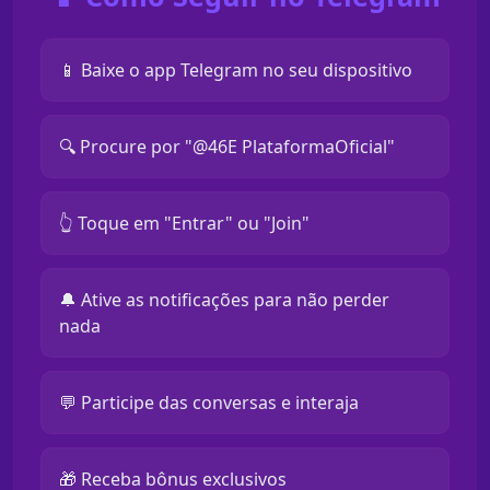
📱 Baixe o app Telegram no seu dispositivo
🔍 Procure por "@46E PlataformaOficial"
👆 Toque em "Entrar" ou "Join"
🔔 Ative as notificações para não perder
nada
💬 Participe das conversas e interaja
🎁 Receba bônus exclusivos