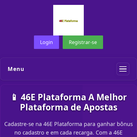
Login
Registrar-se
Menu
📱 46E Plataforma A Melhor
Plataforma de Apostas
Cadastre-se na 46E Plataforma para ganhar bônus
no cadastro e em cada recarga. Com a 46E