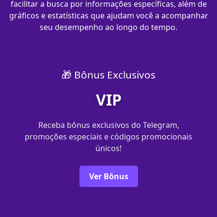
facilitar a busca por informações específicas, além de
gráficos e estatísticas que ajudam você a acompanhar
seu desempenho ao longo do tempo.
🎁 Bônus Exclusivos
VIP
Receba bônus exclusivos do Telegram,
promoções especiais e códigos promocionais
únicos!
Ver Bônus