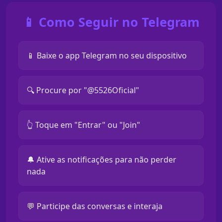
📱 Como Seguir no Telegram
📱 Baixe o app Telegram no seu dispositivo
🔍 Procure por "@5526Oficial"
👆 Toque em "Entrar" ou "Join"
🔔 Ative as notificações para não perder
nada
💬 Participe das conversas e interaja