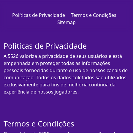
Políticas de Privacidade
Termos e Condições
Sitemap
Políticas de Privacidade
A 5526 valoriza a privacidade de seus usuários e está
empenhada em proteger todas as informações
pessoais fornecidas durante o uso de nossos canais de
comunicação. Todos os dados coletados são utilizados
exclusivamente para fins de melhoria contínua da
experiência de nossos jogadores.
Termos e Condições