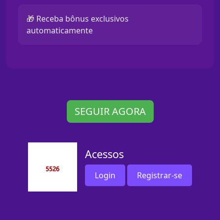
🎁 Receba bônus exclusivos
automaticamente
SEGUIR AGORA
Acessos
Login
Registrar-se