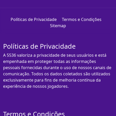
Políticas de Privacidade
Termos e Condições
Sitemap
Políticas de Privacidade
A 5536 valoriza a privacidade de seus usuários e está
empenhada em proteger todas as informações
pessoais fornecidas durante o uso de nossos canais de
comunicação. Todos os dados coletados são utilizados
exclusivamente para fins de melhoria contínua da
experiência de nossos jogadores.
Termos e Condições