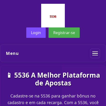
Login
Registrar-se
Menu
📱 5536 A Melhor Plataforma
de Apostas
Cadastre-se na 5536 para ganhar bônus no
cadastro e em cada recarga. Com a 5536, você