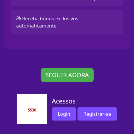
🎁 Receba bônus exclusivos
automaticamente
SEGUIR AGORA
Acessos
Login
Registrar-se