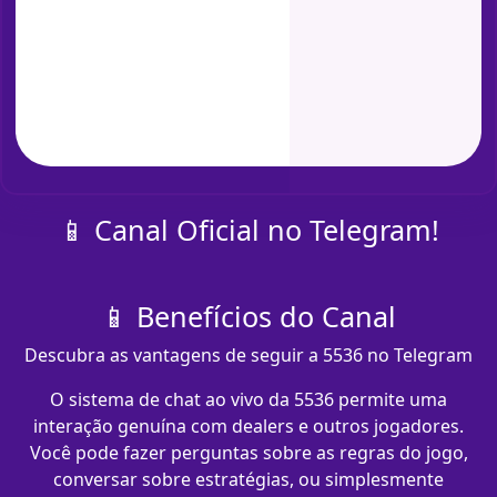
📱 Canal Oficial no Telegram!
📱 Benefícios do Canal
Descubra as vantagens de seguir a 5536 no Telegram
O sistema de chat ao vivo da 5536 permite uma
interação genuína com dealers e outros jogadores.
Você pode fazer perguntas sobre as regras do jogo,
conversar sobre estratégias, ou simplesmente