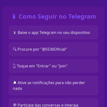
📱 Como Seguir no Telegram
📱 Baixe o app Telegram no seu dispositivo
🔍 Procure por "@5536Oficial"
👆 Toque em "Entrar" ou "Join"
🔔 Ative as notificações para não perder
nada
💬 Participe das conversas e interaja