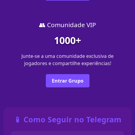
👥 Comunidade VIP
1000+
Junte-se a uma comunidade exclusiva de
jogadores e compartilhe experiências!
Entrar Grupo
📱 Como Seguir no Telegram