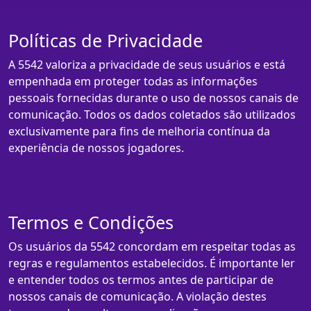
Políticas de Privacidade
A 5542 valoriza a privacidade de seus usuários e está
empenhada em proteger todas as informações
pessoais fornecidas durante o uso de nossos canais de
comunicação. Todos os dados coletados são utilizados
exclusivamente para fins de melhoria contínua da
experiência de nossos jogadores.
Termos e Condições
Os usuários da 5542 concordam em respeitar todas as
regras e regulamentos estabelecidos. É importante ler
e entender todos os termos antes de participar de
nossos canais de comunicação. A violação destes