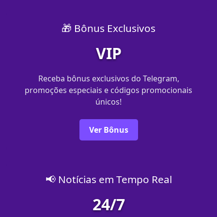
🎁 Bônus Exclusivos
VIP
Receba bônus exclusivos do Telegram,
promoções especiais e códigos promocionais
únicos!
Ver Bônus
📢 Notícias em Tempo Real
24/7