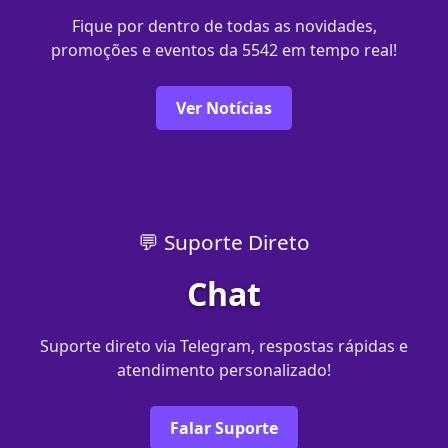
Fique por dentro de todas as novidades,
promoções e eventos da 5542 em tempo real!
Ver Notícias
💬 Suporte Direto
Chat
Suporte direto via Telegram, respostas rápidas e
atendimento personalizado!
Falar Suporte