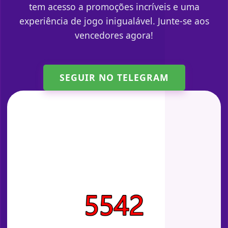
tem acesso a promoções incríveis e uma
experiência de jogo inigualável. Junte-se aos
vencedores agora!
SEGUIR NO TELEGRAM