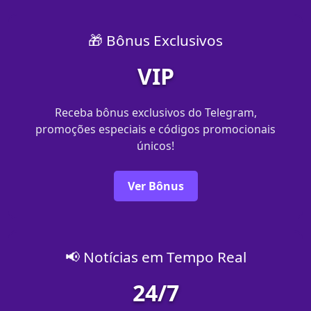
🎁 Bônus Exclusivos
VIP
Receba bônus exclusivos do Telegram,
promoções especiais e códigos promocionais
únicos!
Ver Bônus
📢 Notícias em Tempo Real
24/7