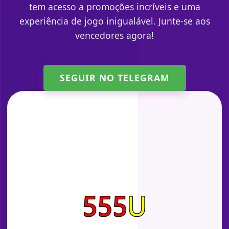
tem acesso a promoções incríveis e uma
experiência de jogo inigualável. Junte-se aos
vencedores agora!
SEGUIR NO TELEGRAM