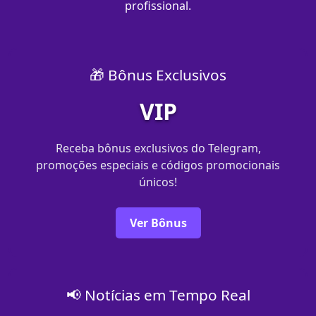
profissional.
🎁 Bônus Exclusivos
VIP
Receba bônus exclusivos do Telegram,
promoções especiais e códigos promocionais
únicos!
Ver Bônus
📢 Notícias em Tempo Real