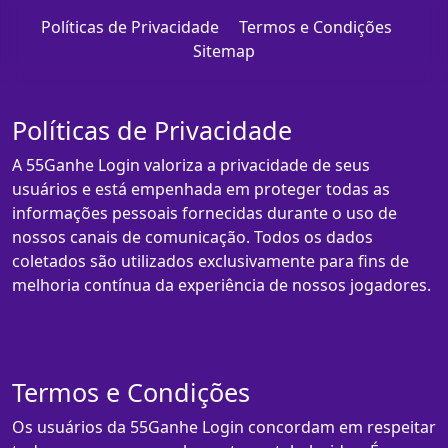
Políticas de Privacidade
Termos e Condições
Sitemap
Políticas de Privacidade
A 55Ganhe Login valoriza a privacidade de seus
usuários e está empenhada em proteger todas as
informações pessoais fornecidas durante o uso de
nossos canais de comunicação. Todos os dados
coletados são utilizados exclusivamente para fins de
melhoria contínua da experiência de nossos jogadores.
Termos e Condições
Os usuários da 55Ganhe Login concordam em respeitar