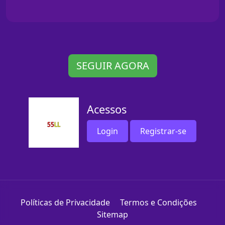
SEGUIR AGORA
Acessos
Login
Registrar-se
Políticas de Privacidade
Termos e Condições
Sitemap