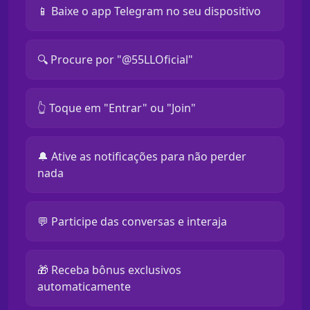
📱 Baixe o app Telegram no seu dispositivo
🔍 Procure por "@55LLOficial"
👆 Toque em "Entrar" ou "Join"
🔔 Ative as notificações para não perder
nada
💬 Participe das conversas e interaja
🎁 Receba bônus exclusivos
automaticamente