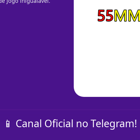
e jogo inigualável.
📱 Canal Oficial no Telegram!