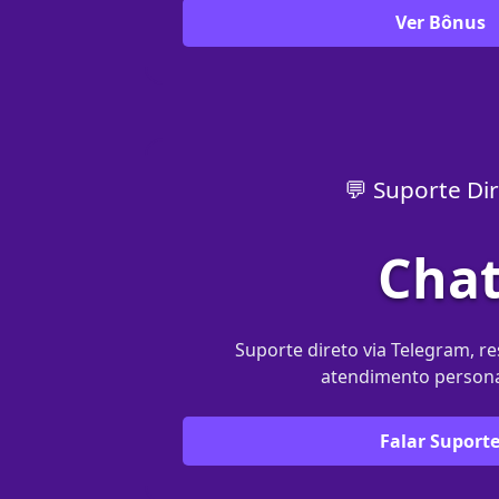
Ver Bônus
💬 Suporte Di
Cha
Suporte direto via Telegram, r
atendimento persona
Falar Suport