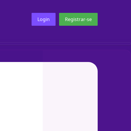
Login
Registrar-se