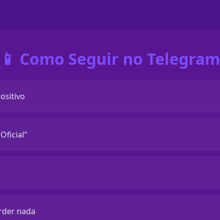
📱 Como Seguir no Telegram
ositivo
ficial"
erder nada