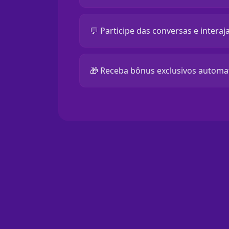
💬 Participe das conversas e interaj
🎁 Receba bônus exclusivos autom