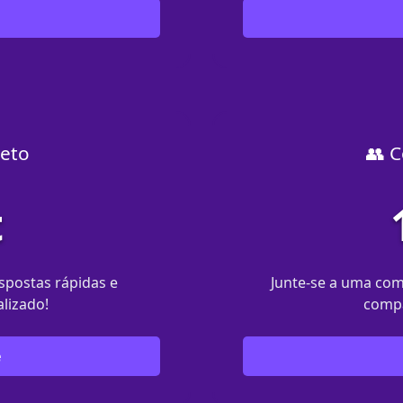
reto
👥 
t
espostas rápidas e
Junte-se a uma com
lizado!
compa
e