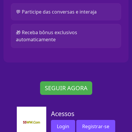
💬 Participe das conversas e interaja
🎁 Receba bônus exclusivos
automaticamente
SEGUIR AGORA
Acessos
Login
Registrar-se