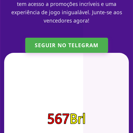
tem acesso a promoções incríveis e uma
experiência de jogo inigualável. Junte-se aos
vencedores agora!
SEGUIR NO TELEGRAM