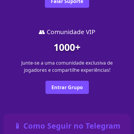
Falar Suporte
👥 Comunidade VIP
1000+
Junte-se a uma comunidade exclusiva de
jogadores e compartilhe experiências!
Entrar Grupo
📱 Como Seguir no Telegram