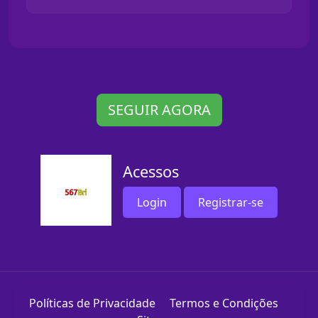
SEGUIR AGORA
Acessos
Login
Registrar-se
Políticas de Privacidade
Termos e Condições