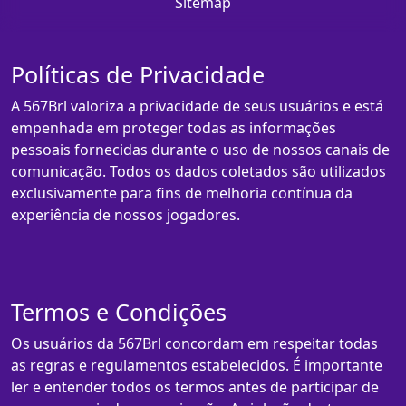
Sitemap
Políticas de Privacidade
A 567Brl valoriza a privacidade de seus usuários e está
empenhada em proteger todas as informações
pessoais fornecidas durante o uso de nossos canais de
comunicação. Todos os dados coletados são utilizados
exclusivamente para fins de melhoria contínua da
experiência de nossos jogadores.
Termos e Condições
Os usuários da 567Brl concordam em respeitar todas
as regras e regulamentos estabelecidos. É importante
ler e entender todos os termos antes de participar de