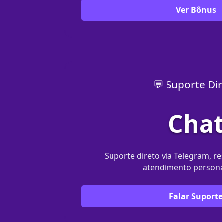
Ver Bônus
💬 Suporte Di
Cha
Suporte direto via Telegram, r
atendimento persona
Falar Suport