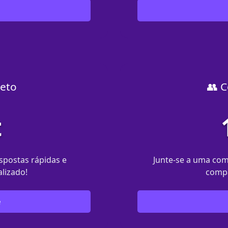
reto
👥 
t
espostas rápidas e
Junte-se a uma com
lizado!
compa
e