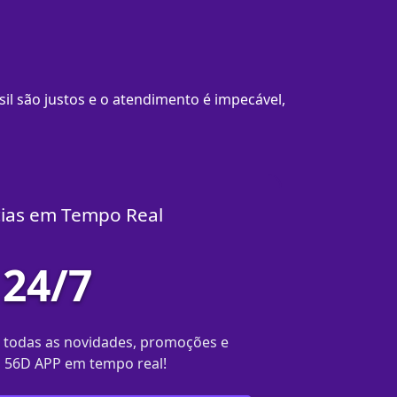
l são justos e o atendimento é impecável,
cias em Tempo Real
24/7
e todas as novidades, promoções e
 56D APP em tempo real!