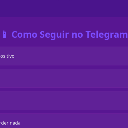
📱 Como Seguir no Telegram
ositivo
erder nada