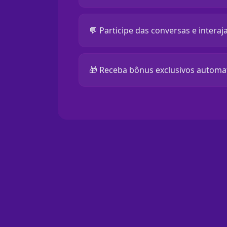
💬 Participe das conversas e interaj
🎁 Receba bônus exclusivos autom