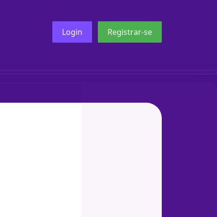
Login
Registrar-se