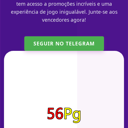
tem acesso a promoções incríveis e uma
experiência de jogo inigualável. Junte-se aos
vencedores agora!
SEGUIR NO TELEGRAM