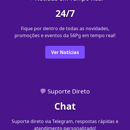
24/7
Fique por dentro de todas as novidades,
promoções e eventos da 56Pg em tempo real!
Ver Notícias
💬 Suporte Direto
Chat
Suporte direto via Telegram, respostas rápidas e
atendimento personalizado!