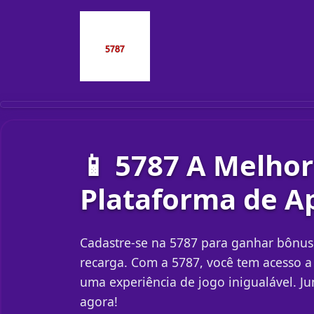
📱 5787 A Melhor
Plataforma de A
Cadastre-se na 5787 para ganhar bônus
recarga. Com a 5787, você tem acesso a
uma experiência de jogo inigualável. J
agora!