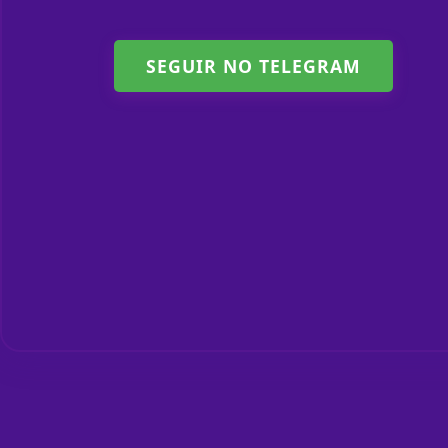
SEGUIR NO TELEGRAM