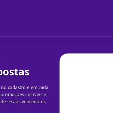
postas
 no cadastro e em cada
 promoções incríveis e
unte-se aos vencedores