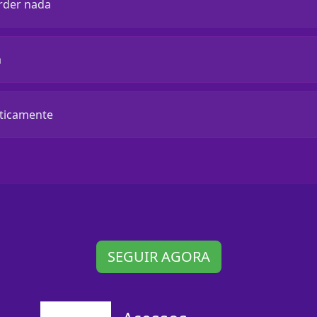
erder nada
a
aticamente
SEGUIR AGORA