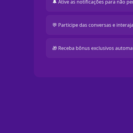
🔔 Ative as notificações para não p
💬 Participe das conversas e interaj
🎁 Receba bônus exclusivos autom