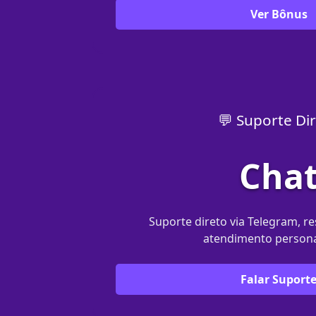
Ver Bônus
💬 Suporte Di
Cha
Suporte direto via Telegram, r
atendimento persona
Falar Suport