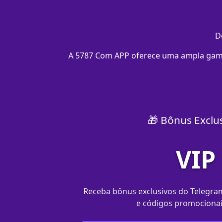
D
A 5787 Com APP oferece uma ampla gama d
🎁 Bônus Exclu
VIP
Receba bônus exclusivos do Telegra
e códigos promocionai