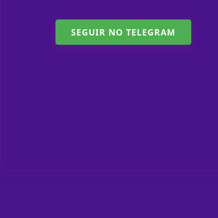
SEGUIR NO TELEGRAM