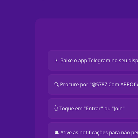
📱 Baixe o app Telegram no seu disp
🔍 Procure por "@5787 Com APPOfic
👆 Toque em "Entrar" ou "Join"
🔔 Ative as notificações para não p