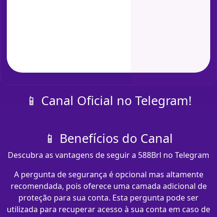
📱 Canal Oficial no Telegram!
📱 Benefícios do Canal
Descubra as vantagens de seguir a 588Brl no Telegram
A pergunta de segurança é opcional mas altamente
recomendada, pois oferece uma camada adicional de
proteção para sua conta. Esta pergunta pode ser
utilizada para recuperar acesso à sua conta em caso de