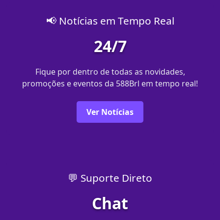
📢 Notícias em Tempo Real
24/7
Fique por dentro de todas as novidades,
promoções e eventos da 588Brl em tempo real!
Ver Notícias
💬 Suporte Direto
Chat