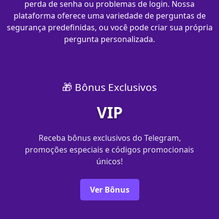
perda de senha ou problemas de login. Nossa
plataforma oferece uma variedade de perguntas de
segurança predefinidas, ou você pode criar sua própria
pergunta personalizada.
🎁 Bônus Exclusivos
VIP
Receba bônus exclusivos do Telegram,
promoções especiais e códigos promocionais
únicos!
Ver Bônus