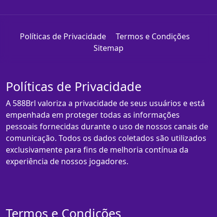
Políticas de Privacidade
Termos e Condições
Sitemap
Políticas de Privacidade
A 588Brl valoriza a privacidade de seus usuários e está
empenhada em proteger todas as informações
pessoais fornecidas durante o uso de nossos canais de
comunicação. Todos os dados coletados são utilizados
exclusivamente para fins de melhoria contínua da
experiência de nossos jogadores.
Termos e Condições