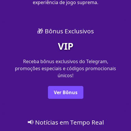
experiência de jogo suprema.
🎁 Bônus Exclusivos
VIP
Receba bônus exclusivos do Telegram,
promoções especiais e códigos promocionais
únicos!
Ver Bônus
📢 Notícias em Tempo Real