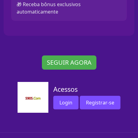
🎁 Receba bônus exclusivos
automaticamente
SEGUIR AGORA
Acessos
Login
Registrar-se