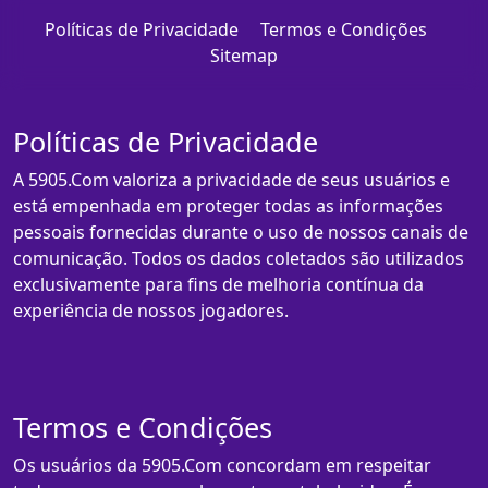
Políticas de Privacidade
Termos e Condições
Sitemap
Políticas de Privacidade
A 5905.Com valoriza a privacidade de seus usuários e
está empenhada em proteger todas as informações
pessoais fornecidas durante o uso de nossos canais de
comunicação. Todos os dados coletados são utilizados
exclusivamente para fins de melhoria contínua da
experiência de nossos jogadores.
Termos e Condições
Os usuários da 5905.Com concordam em respeitar