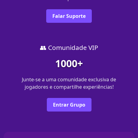
Falar Suporte
👥 Comunidade VIP
1000+
Junte-se a uma comunidade exclusiva de
jogadores e compartilhe experiências!
Entrar Grupo