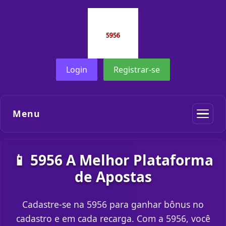
Login
Registrar-se
Menu
📱 5956 A Melhor Plataforma
de Apostas
Cadastre-se na 5956 para ganhar bônus no
cadastro e em cada recarga. Com a 5956, você