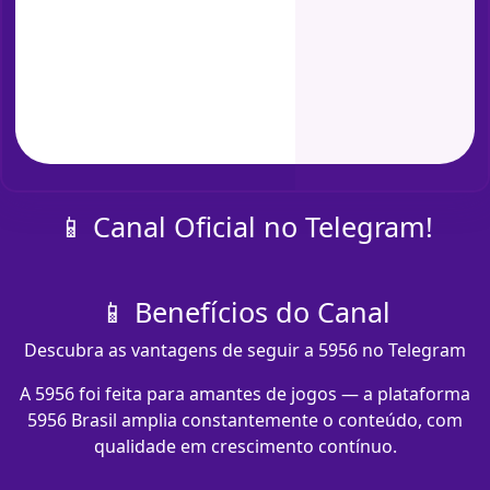
📱 Canal Oficial no Telegram!
📱 Benefícios do Canal
Descubra as vantagens de seguir a 5956 no Telegram
A 5956 foi feita para amantes de jogos — a plataforma
5956 Brasil amplia constantemente o conteúdo, com
qualidade em crescimento contínuo.