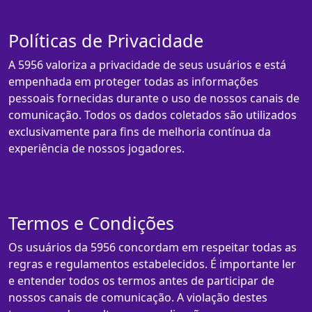
Políticas de Privacidade
A 5956 valoriza a privacidade de seus usuários e está
empenhada em proteger todas as informações
pessoais fornecidas durante o uso de nossos canais de
comunicação. Todos os dados coletados são utilizados
exclusivamente para fins de melhoria contínua da
experiência de nossos jogadores.
Termos e Condições
Os usuários da 5956 concordam em respeitar todas as
regras e regulamentos estabelecidos. É importante ler
e entender todos os termos antes de participar de
nossos canais de comunicação. A violação destes