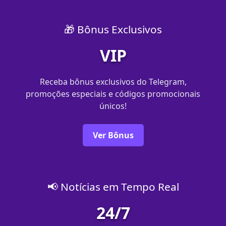
🎁 Bônus Exclusivos
VIP
Receba bônus exclusivos do Telegram,
promoções especiais e códigos promocionais
únicos!
Ver Bônus
📢 Notícias em Tempo Real
24/7