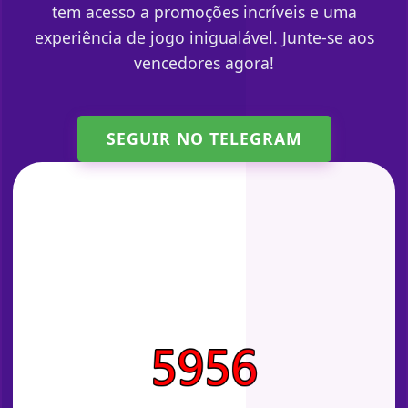
tem acesso a promoções incríveis e uma
experiência de jogo inigualável. Junte-se aos
vencedores agora!
SEGUIR NO TELEGRAM