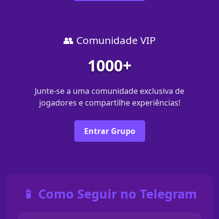
👥 Comunidade VIP
1000+
Junte-se a uma comunidade exclusiva de
jogadores e compartilhe experiências!
Entrar Grupo
📱 Como Seguir no Telegram