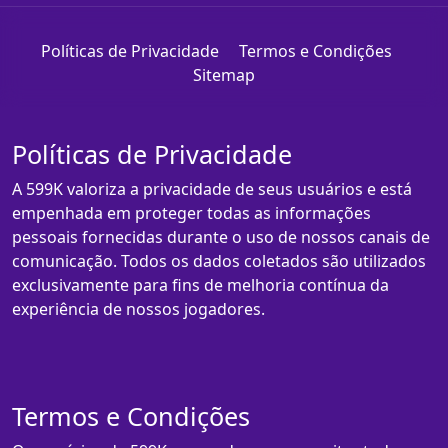
Políticas de Privacidade
Termos e Condições
Sitemap
Políticas de Privacidade
A 599K valoriza a privacidade de seus usuários e está
empenhada em proteger todas as informações
pessoais fornecidas durante o uso de nossos canais de
comunicação. Todos os dados coletados são utilizados
exclusivamente para fins de melhoria contínua da
experiência de nossos jogadores.
Termos e Condições