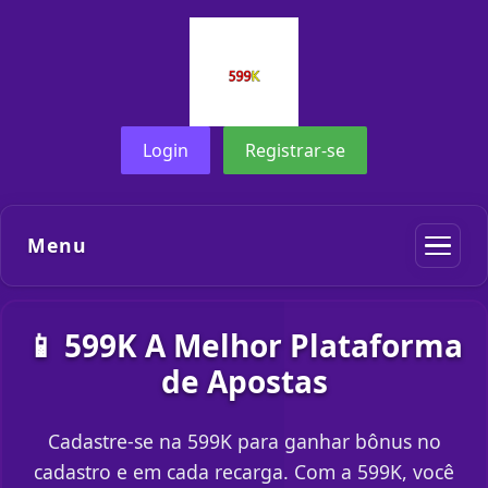
Login
Registrar-se
Menu
📱 599K A Melhor Plataforma
de Apostas
Cadastre-se na 599K para ganhar bônus no
cadastro e em cada recarga. Com a 599K, você