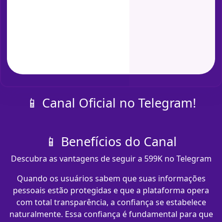
📱 Canal Oficial no Telegram!
📱 Benefícios do Canal
Descubra as vantagens de seguir a 599K no Telegram
Quando os usuários sabem que suas informações
pessoais estão protegidas e que a plataforma opera
com total transparência, a confiança se estabelece
naturalmente. Essa confiança é fundamental para que