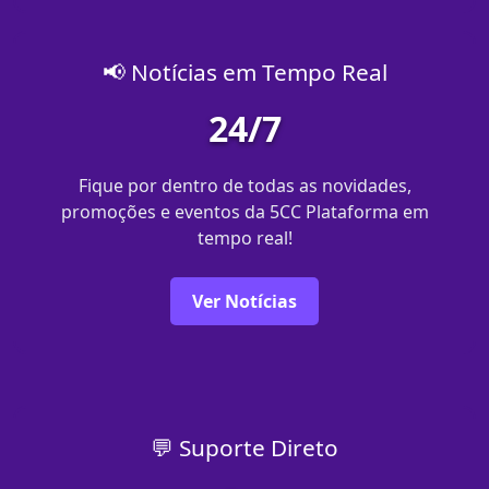
📢 Notícias em Tempo Real
24/7
Fique por dentro de todas as novidades,
promoções e eventos da 5CC Plataforma em
tempo real!
Ver Notícias
💬 Suporte Direto