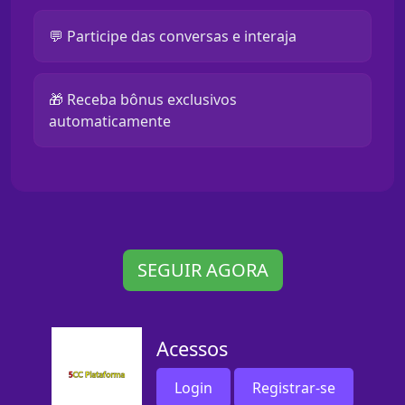
💬 Participe das conversas e interaja
🎁 Receba bônus exclusivos
automaticamente
SEGUIR AGORA
Acessos
Login
Registrar-se