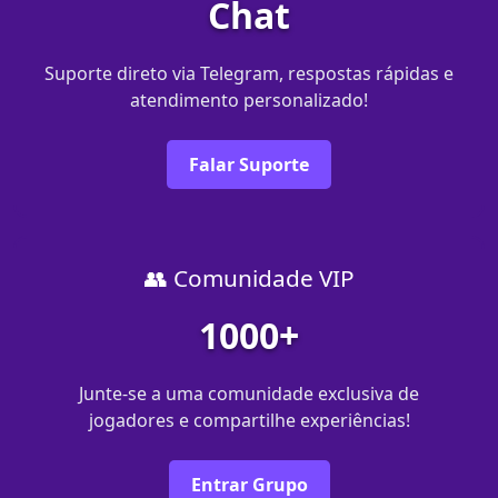
Chat
Suporte direto via Telegram, respostas rápidas e
atendimento personalizado!
Falar Suporte
👥 Comunidade VIP
1000+
Junte-se a uma comunidade exclusiva de
jogadores e compartilhe experiências!
Entrar Grupo