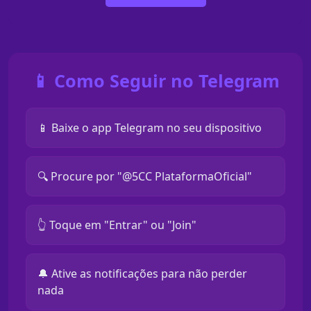
📱 Como Seguir no Telegram
📱 Baixe o app Telegram no seu dispositivo
🔍 Procure por "@5CC PlataformaOficial"
👆 Toque em "Entrar" ou "Join"
🔔 Ative as notificações para não perder
nada