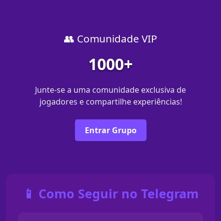
👥 Comunidade VIP
1000+
Junte-se a uma comunidade exclusiva de
jogadores e compartilhe experiências!
Entrar Grupo
📱 Como Seguir no Telegram