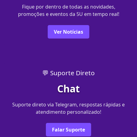
Fique por dentro de todas as novidades,
promoções e eventos da 5U em tempo real!
Ver Notícias
💬 Suporte Direto
Chat
Suporte direto via Telegram, respostas rápidas e
atendimento personalizado!
Falar Suporte