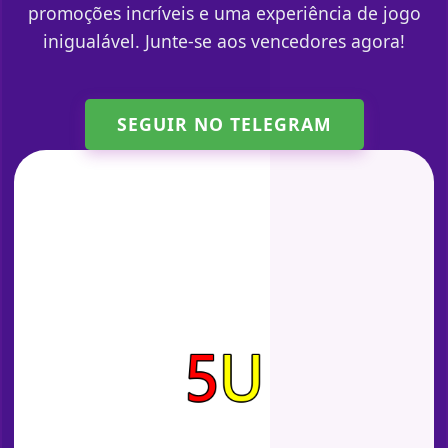
promoções incríveis e uma experiência de jogo
inigualável. Junte-se aos vencedores agora!
SEGUIR NO TELEGRAM