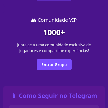
👥 Comunidade VIP
1000+
Junte-se a uma comunidade exclusiva de
jogadores e compartilhe experiências!
Entrar Grupo
📱 Como Seguir no Telegram