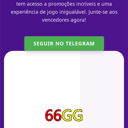
tem acesso a promoções incríveis e uma
experiência de jogo inigualável. Junte-se aos
vencedores agora!
SEGUIR NO TELEGRAM