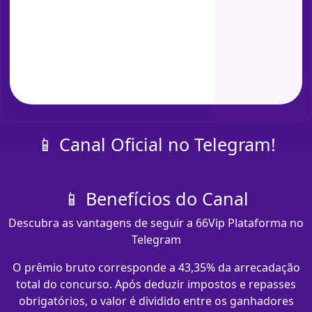
📱 Canal Oficial no Telegram!
📱 Benefícios do Canal
Descubra as vantagens de seguir a 66Vip Plataforma no
Telegram
O prêmio bruto corresponde a 43,35% da arrecadação
total do concurso. Após deduzir impostos e repasses
obrigatórios, o valor é dividido entre os ganhadores