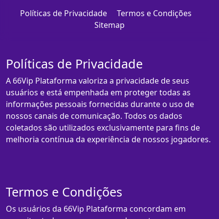
Políticas de Privacidade
Termos e Condições
Sitemap
Políticas de Privacidade
A 66Vip Plataforma valoriza a privacidade de seus
usuários e está empenhada em proteger todas as
informações pessoais fornecidas durante o uso de
nossos canais de comunicação. Todos os dados
coletados são utilizados exclusivamente para fins de
melhoria contínua da experiência de nossos jogadores.
Termos e Condições
Os usuários da 66Vip Plataforma concordam em