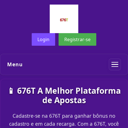
Login
Registrar-se
Menu
📱 676T A Melhor Plataforma
de Apostas
Cadastre-se na 676T para ganhar bônus no
cadastro e em cada recarga. Com a 676T, você