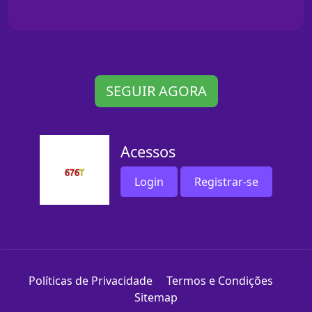
SEGUIR AGORA
Acessos
Login
Registrar-se
Políticas de Privacidade
Termos e Condições
Sitemap