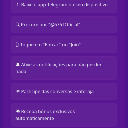
📱 Baixe o app Telegram no seu dispositivo
🔍 Procure por "@676TOficial"
👆 Toque em "Entrar" ou "Join"
🔔 Ative as notificações para não perder
nada
💬 Participe das conversas e interaja
🎁 Receba bônus exclusivos
automaticamente