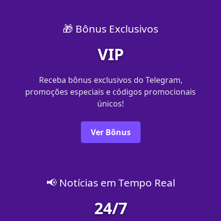
🎁 Bônus Exclusivos
VIP
Receba bônus exclusivos do Telegram,
promoções especiais e códigos promocionais
únicos!
Ver Bônus
📢 Notícias em Tempo Real
24/7