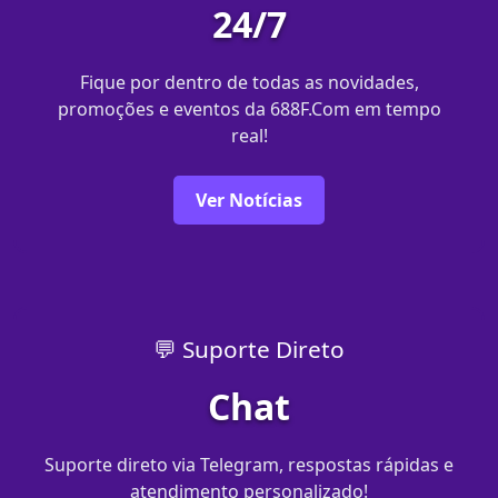
24/7
Fique por dentro de todas as novidades,
promoções e eventos da 688F.Com em tempo
real!
Ver Notícias
💬 Suporte Direto
Chat
Suporte direto via Telegram, respostas rápidas e
atendimento personalizado!