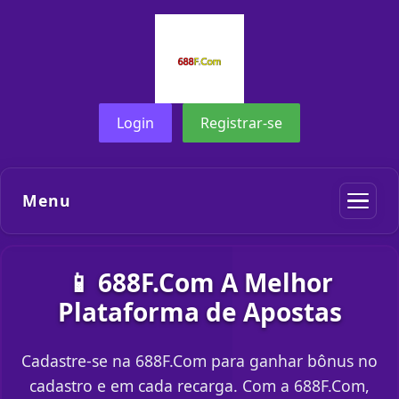
Login
Registrar-se
Menu
📱 688F.Com A Melhor
Plataforma de Apostas
Cadastre-se na 688F.Com para ganhar bônus no
cadastro e em cada recarga. Com a 688F.Com,