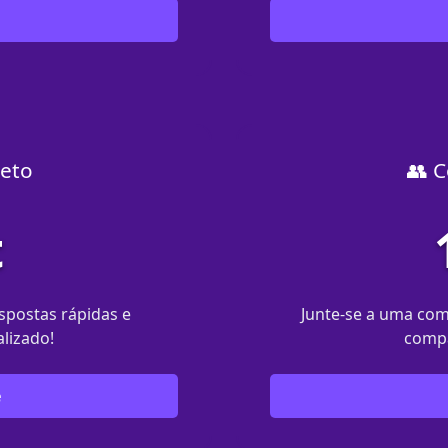
reto
👥 
t
espostas rápidas e
Junte-se a uma com
lizado!
compa
e