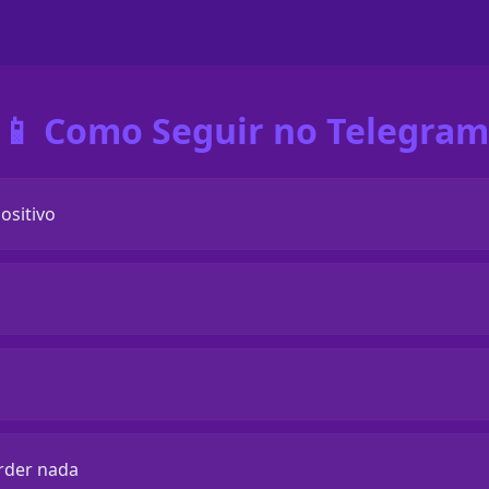
📱 Como Seguir no Telegram
ositivo
erder nada