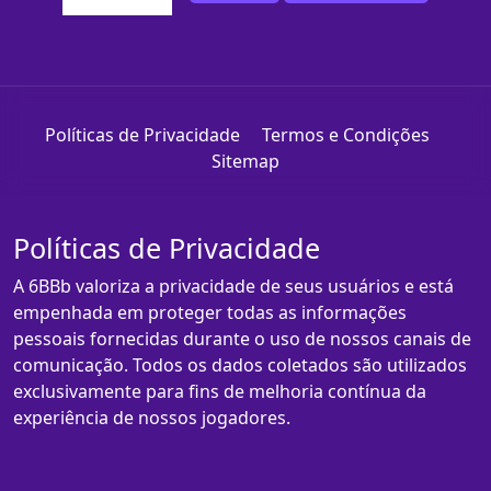
Políticas de Privacidade
Termos e Condições
Sitemap
Políticas de Privacidade
A 6BBb valoriza a privacidade de seus usuários e está
empenhada em proteger todas as informações
pessoais fornecidas durante o uso de nossos canais de
comunicação. Todos os dados coletados são utilizados
exclusivamente para fins de melhoria contínua da
experiência de nossos jogadores.