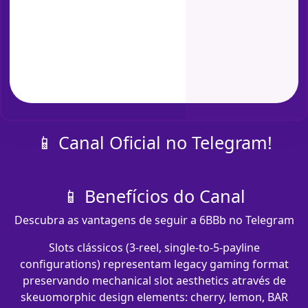
📱 Canal Oficial no Telegram!
📱 Benefícios do Canal
Descubra as vantagens de seguir a 6BBb no Telegram
Slots clássicos (3-reel, single-to-5-payline
configurations) representam legacy gaming format
preservando mechanical slot aesthetics através de
skeuomorphic design elements: cherry, lemon, BAR