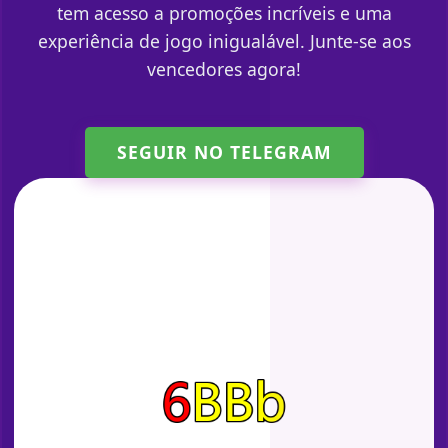
tem acesso a promoções incríveis e uma
experiência de jogo inigualável. Junte-se aos
vencedores agora!
SEGUIR NO TELEGRAM