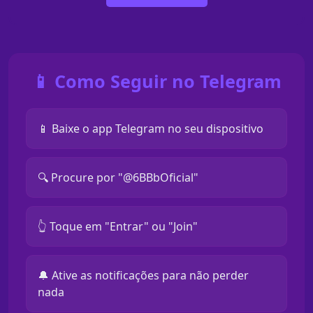
📱 Como Seguir no Telegram
📱 Baixe o app Telegram no seu dispositivo
🔍 Procure por "@6BBbOficial"
👆 Toque em "Entrar" ou "Join"
🔔 Ative as notificações para não perder
nada