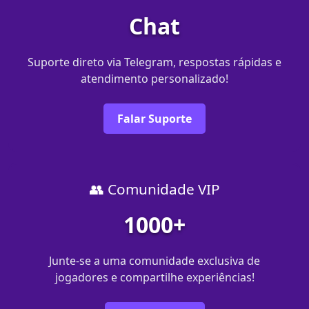
Chat
Suporte direto via Telegram, respostas rápidas e
atendimento personalizado!
Falar Suporte
👥 Comunidade VIP
1000+
Junte-se a uma comunidade exclusiva de
jogadores e compartilhe experiências!