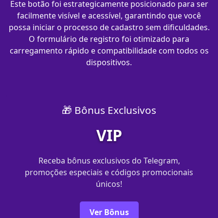
Este botão foi estrategicamente posicionado para ser
facilmente visível e acessível, garantindo que você
possa iniciar o processo de cadastro sem dificuldades.
O formulário de registro foi otimizado para
carregamento rápido e compatibilidade com todos os
dispositivos.
🎁 Bônus Exclusivos
VIP
Receba bônus exclusivos do Telegram,
promoções especiais e códigos promocionais
únicos!
Ver Bônus