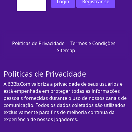
Login
Registrar-se
Políticas de Privacidade
Termos e Condições
Sitemap
Políticas de Privacidade
A 6BBb.Com valoriza a privacidade de seus usuários e
está empenhada em proteger todas as informações
pessoais fornecidas durante o uso de nossos canais de
comunicação. Todos os dados coletados são utilizados
exclusivamente para fins de melhoria contínua da
experiência de nossos jogadores.