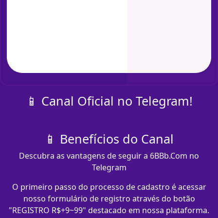
📱 Canal Oficial no Telegram!
📱 Benefícios do Canal
Descubra as vantagens de seguir a 6BBb.Com no
Telegram
O primeiro passo do processo de cadastro é acessar
nosso formulário de registro através do botão
"REGISTRO R$+9~99" destacado em nossa plataforma.