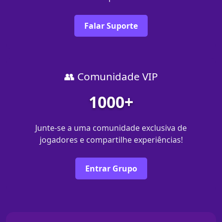
Falar Suporte
👥 Comunidade VIP
1000+
Junte-se a uma comunidade exclusiva de
jogadores e compartilhe experiências!
Entrar Grupo