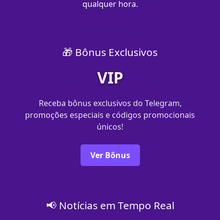
qualquer hora.
🎁 Bônus Exclusivos
VIP
Receba bônus exclusivos do Telegram,
promoções especiais e códigos promocionais
únicos!
Ver Bônus
📢 Notícias em Tempo Real