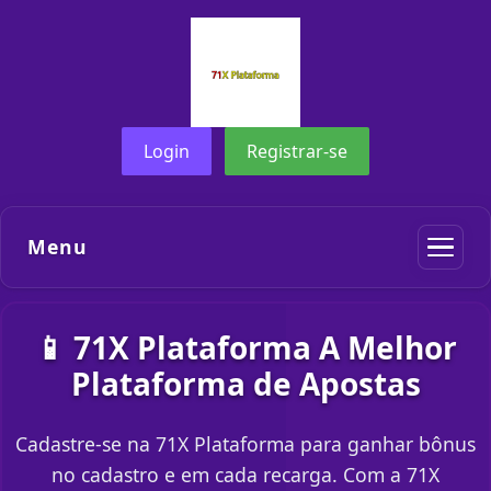
Login
Registrar-se
Menu
📱 71X Plataforma A Melhor
Plataforma de Apostas
Cadastre-se na 71X Plataforma para ganhar bônus
no cadastro e em cada recarga. Com a 71X