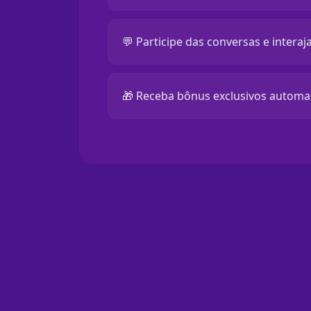
💬 Participe das conversas e interaj
🎁 Receba bônus exclusivos autom