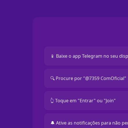
📱 Baixe o app Telegram no seu disp
🔍 Procure por "@7359 ComOficial"
👆 Toque em "Entrar" ou "Join"
🔔 Ative as notificações para não p