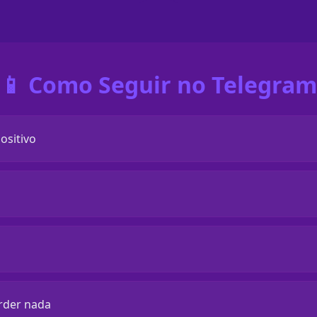
📱 Como Seguir no Telegram
ositivo
erder nada