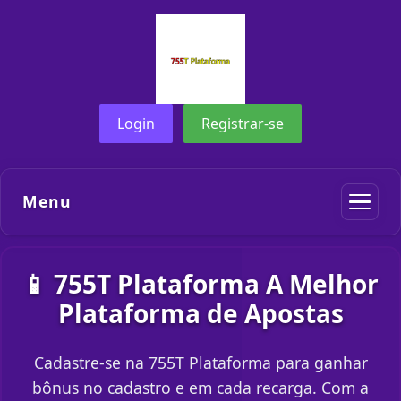
Login
Registrar-se
Menu
📱 755T Plataforma A Melhor
Plataforma de Apostas
Cadastre-se na 755T Plataforma para ganhar
bônus no cadastro e em cada recarga. Com a