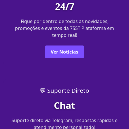
24/7
Fique por dentro de todas as novidades,
promoções e eventos da 755T Plataforma em
tempo real!
Ver Notícias
💬 Suporte Direto
Chat
Suporte direto via Telegram, respostas rápidas e
atendimento personalizado!