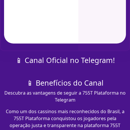
📱 Canal Oficial no Telegram!
📱 Benefícios do Canal
Descubra as vantagens de seguir a 755T Plataforma no
Telegram
Como um dos cassinos mais reconhecidos do Brasil, a
755T Plataforma conquistou os jogadores pela
operação justa e transparente na plataforma 755T